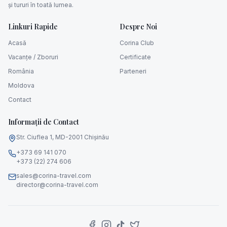
și tururi în toată lumea.
Linkuri Rapide
Despre Noi
Acasă
Corina Club
Vacanțe / Zboruri
Certificate
România
Parteneri
Moldova
Contact
Informații de Contact
Str. Ciuflea 1, MD-2001 Chișinău
+373 69 141 070
+373 (22) 274 606
sales@corina-travel.com
director@corina-travel.com