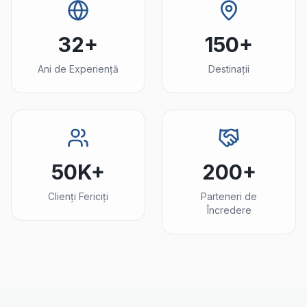
32+
150+
Ani de Experiență
Destinații
50K+
200+
Clienți Fericiți
Parteneri de
Încredere