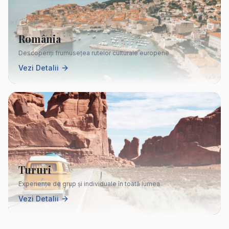
România
Descoperiți frumusețea rutelor culturale europene
Vezi Detalii
Tururi
Experiențe de grup și individuale în toată lumea
Vezi Detalii