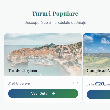
Tururi Populare
Descoperă cele mai căutate destinații
Tur de Chișinău
Complexul A
€
20
Preț la cerere
2.5h
de la
/per
Vezi Detalii