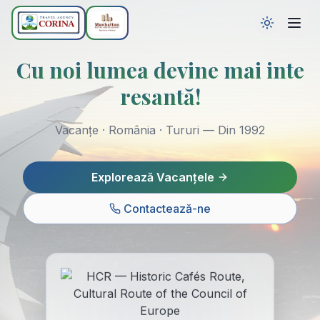
C
u
n
o
i
l
u
m
e
a
d
e
v
i
n
e
m
a
i
i
n
t
e
r
e
s
a
n
t
ă
!
Vacanțe · România · Tururi — Din 1992
Explorează Vacanțele
Contactează-ne